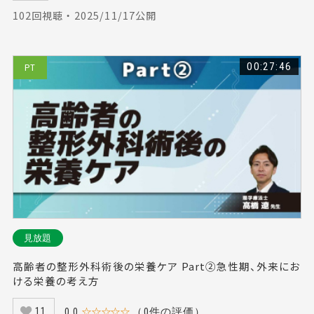
102回視聴 ・ 2025/11/17公開
00:27:46
PT
見放題
高齢者の整形外科術後の栄養ケア Part②急性期、外来にお
ける栄養の考え方
0.0
☆☆☆☆☆
（0件の評価）
11