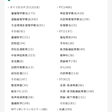
すべてのカテゴリ(2518)
PT(1489)
基礎理学療法(175)
神経理学療法(426)
運動器理学療法(465)
内部障害理学療法(239)
生活環境支援理学療法(91)
物理療法(10)
その他(61)
OT(1167)
基礎医学(151)
福祉用具(46)
認知症(34)
手外科(28)
特別支援教育(22)
高次脳機能障害(49)
中枢神経疾患(323)
精神科(28)
急性期(8)
摂食嚥下(78)
訪問作業療法(13)
がん(46)
就労支援(11)
内部障害(116)
その他(167)
ST(912)
聴覚障害(34)
言語・発達障害(60)
脳性マヒ(23)
失語・高次脳機能障害(168)
発声発語障害(58)
摂食・嚥下障害(151)
基礎医学(108)
その他(181)
MIT-Jオンラインセミナー(68)
共通(296)