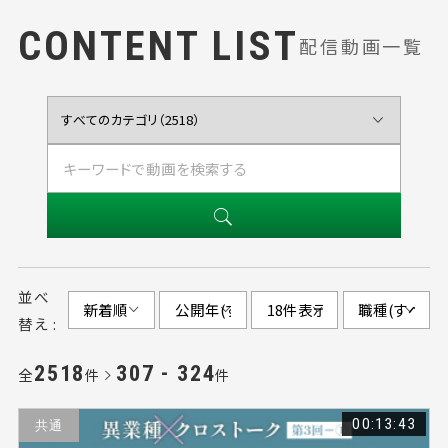
CONTENT LIST
配信動画一覧
並べ
替え :
2518
307 - 324
全
件
件
00:13:43
共通