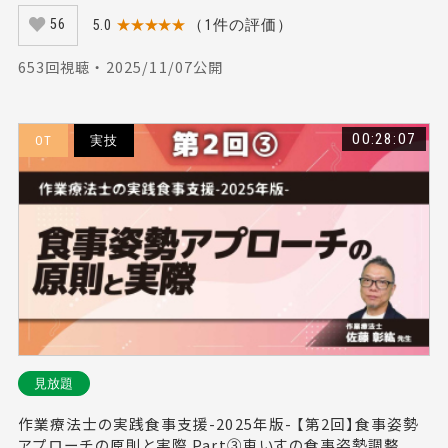
5.0
★★★★★
（1件の評価）
56
653回視聴 ・ 2025/11/07公開
00:28:07
OT
実技
見放題
作業療法士の実践食事支援-2025年版- 【第2回】食事姿勢
アプローチの原則と実際 Part③車いすの食事姿勢調整