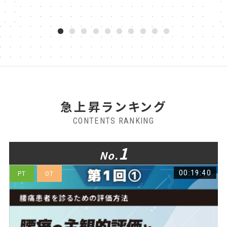
68回
1
2
3
4
5
6
7
8
9
10
急上昇ランキング
CONTENTS RANKING
1
No.
8
00:19:40
PT
OT