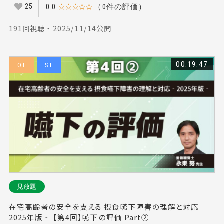
0.0
☆☆☆☆☆
（0件の評価）
25
191回視聴 ・ 2025/11/14公開
00:19:47
OT
ST
見放題
在宅高齢者の安全を支える 摂食嚥下障害の理解と対応‐
2025年版‐ 【第4回】嚥下の評価 Part②