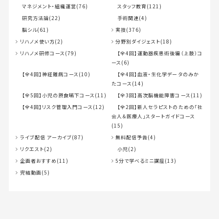
マネジメント・組織運営(76)
スタッフ教育(121)
研究方法論(22)
手術関連(4)
脳シル(61)
実技(376)
リハノメ使い方(2)
分野別ダイジェスト(18)
リハノメ研修コース(79)
【全4回】運動器疾患術後編（上肢）コ
ース(6)
【全4回】神経難病コース(10)
【全4回】血液・生化学データのみか
たコース(14)
【全5回】小児の摂食嚥下コース(11)
【全3回】高次脳機能障害コース(11)
【全4回】リスク管理入門コース(12)
【全2回】新人セラピストのための「社
会人＆医療人」スタートガイドコース
(15)
ライブ配信 アーカイブ(87)
無料配信予告(4)
リクエスト(2)
小児(2)
企画者おすすめ(11)
5分で学べるミニ講座(13)
完結動画(5)