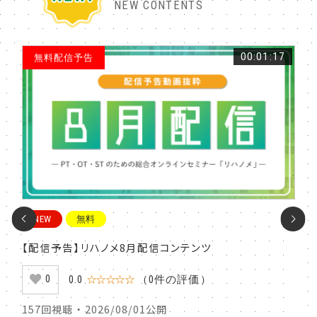
NEW CONTENTS
:07
00:01:17
無料配信予告
P
NEW
無料
N
の実
【配信予告】リハノメ8月配信コンテンツ
腰痛
評価
ため
0.0
☆☆☆☆☆
（0件の評価）
0
157回視聴 ・ 2026/08/01公開