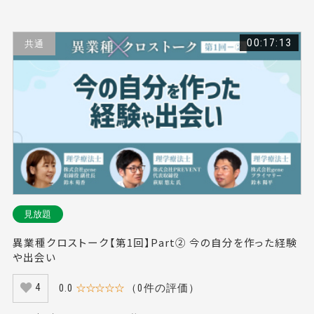
00:17:13
共通
見放題
異業種クロストーク【第1回】Part② 今の自分を作った経験
や出会い
0.0
☆☆☆☆☆
（0件の評価）
4