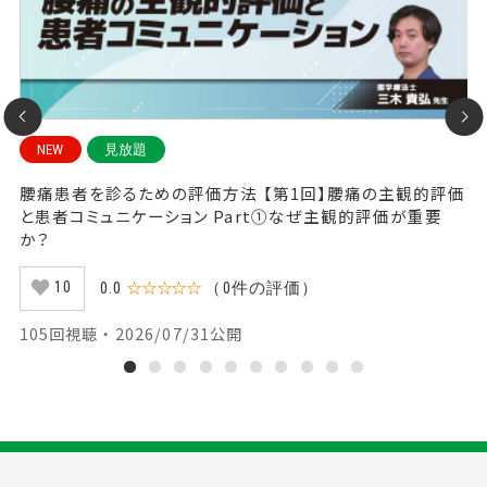
NEW
見放題
グ
腰痛患者を診るための評価方法 【第1回】腰痛の主観的評価
腰
と患者コミュニケーション Part①なぜ主観的評価が重要
と
か？
た
0.0
☆☆☆☆☆
（0件の評価）
10
105回視聴 ・ 2026/07/31公開
4
1
2
3
4
5
6
7
8
9
10