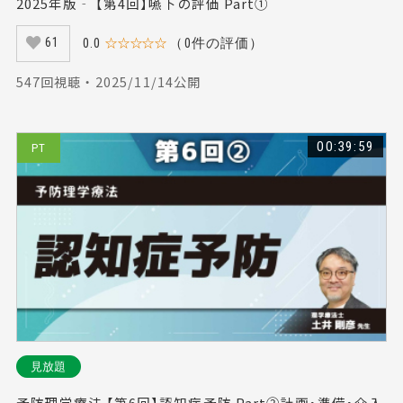
2025年版‐ 【第4回】嚥下の評価 Part①
0.0
☆☆☆☆☆
（0件の評価）
61
547回視聴 ・ 2025/11/14公開
00:39:59
PT
見放題
予防理学療法 【第6回】認知症予防 Part②計画・準備・介入