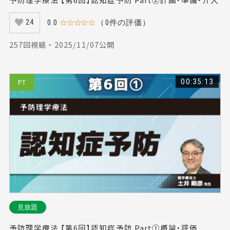
0.0
☆☆☆☆☆
（0件の評価）
24
257回視聴 ・ 2025/11/07公開
00:35:13
PT
見放題
予防理学療法 【第6回】認知症予防 Part①概論・評価