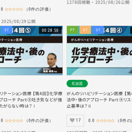
1278回視聴 ・ 2025/08/26公開
.0
☆☆☆☆☆
（0件の評価）
 2025/08/29公開
ST
00:28:50
PT
OT
ST
見放題
リテーション医療 【第4回】化学療
がんのリハビリテーション医療 【第
プローチ Part⑤吐き気などが強
法中・後のアプローチ Part④リ
たがらない時は？Ⅰ
止基準は？Ⅱ
17
.0
☆☆☆☆☆
（0件の評価）
0.0
☆☆☆☆☆
（0件