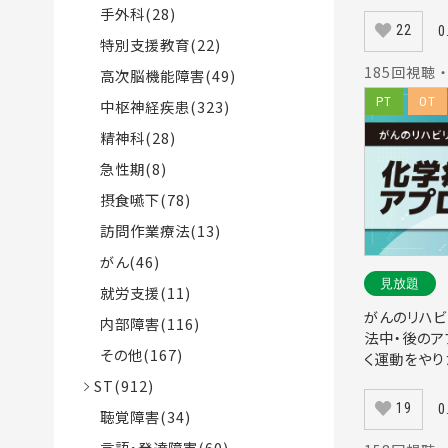
手外科(28)
22
0
特別支援教育(22)
185回視聴 ・
高次脳機能障害(49)
PT
OT
中枢神経疾患(323)
精神科(28)
急性期(8)
摂食嚥下(78)
訪問作業療法(13)
がん(46)
見放題
就労支援(11)
がんのリハビ
内部障害(116)
法中・後のア
その他(167)
く運動をやり
ST(912)
19
0
聴覚障害(34)
言語・発達障害(60)