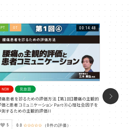
PT
OT
00:14:48
PT
O
NEW
見放題
NEW
腰痛患者を診るための評価方法 【第1回】腰痛の主観的
腰痛患者
評価と患者コミュニケーション Part④心理社会因子を
評価と患者
予測するための主観的評価II
予測する
5
6
0.0
☆☆☆☆☆
（0件の評価）