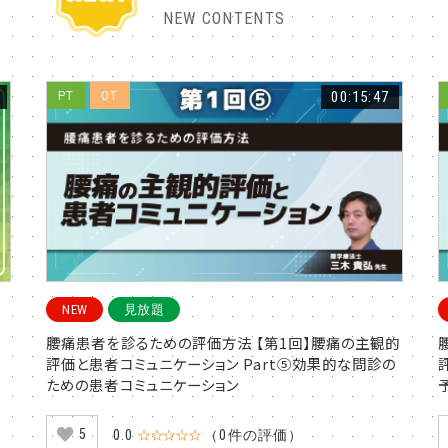
NEW CONTENTS
PT
OT
00:15:47
NEW
見放題
腰痛患者を診るための評価方法 【第1回】腰痛の主観的
評価と患者コミュニケーション Part⑤効果的な問診の
ための患者コミュニケーション
5
0.0
☆☆☆☆☆
（0件の評価）