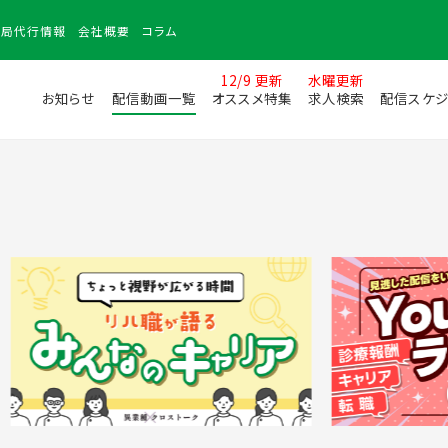
務局
代行情報
会社
概要
コラム
12/9 更新
水曜更新
お知らせ
配信動画一覧
オススメ特集
求人検索
配信スケジ