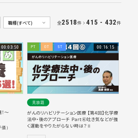
2518
415 - 432
全
件
件
00:03:50
PT
OT
ST
00:16:15
見放題
選！～
がんのリハビリテーション医療 【第4回】化学療
法中・後のアプローチ Part⑥吐き気などが強
く運動をやりたがらない時は？Ⅱ
評価）