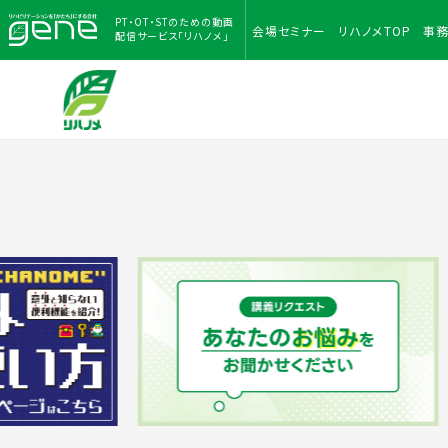
PT・OT・STのための
動画
会場
セミナー
リハノメ
TOP
事
配信サービス「リハノメ」