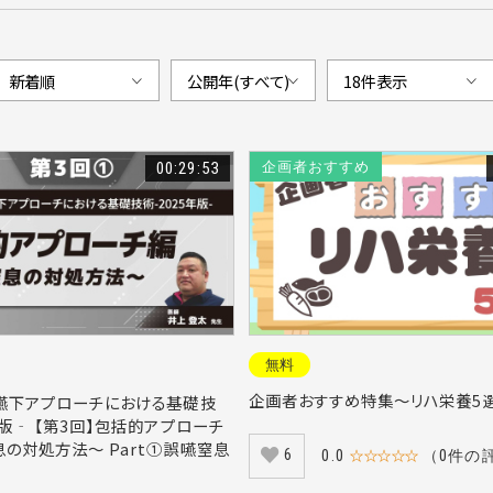
00:29:53
企画者おすすめ
無料
企画者おすすめ特集～リハ栄養5
の嚥下アプローチにおける基礎技
年版‐ 【第3回】包括的アプローチ
の対処方法～ Part①誤嚥窒息
6
0.0
☆☆☆☆☆
（0件の