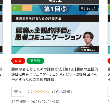
PT
OT
00:26:04
NEW
見放題
的
腰痛患者を診るための評価方法 【第1回】腰痛の主観的
価
評価と患者コミュニケーション Part③心理社会因子を
予測するための主観的評価I
6
0.0
☆☆☆☆☆
（0件の評価）
43回視聴 ・ 2026/07/31公開