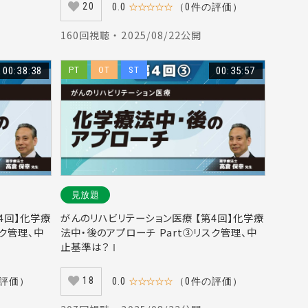
20
0.0
☆☆☆☆☆
（0件の評価）
160回視聴 ・ 2025/08/22公開
00:38:38
PT
OT
ST
00:35:57
見放題
4回】化学療
がんのリハビリテーション医療 【第4回】化学療
スク管理、中
法中・後のアプローチ Part③リスク管理、中
止基準は？Ⅰ
18
の評価）
0.0
☆☆☆☆☆
（0件の評価）