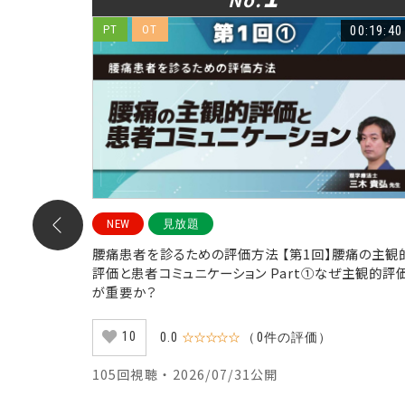
00:23:08
PT
OT
00:19:40
NEW
見放題
のシーティ
腰痛患者を診るための評価方法 【第1回】腰痛の主観
Part①
評価と患者コミュニケーション Part①なぜ主観的評
が重要か？
10
0.0
☆☆☆☆☆
（0件の評価）
105回視聴 ・ 2026/07/31公開