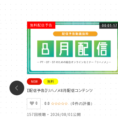
00:22:07
無料配信予告
00:01:17
NEW
無料
発予防の
【配信予告】リハノメ8月配信コンテンツ
0
0.0
☆☆☆☆☆
（0件の評価）
157回視聴 ・ 2026/08/01公開