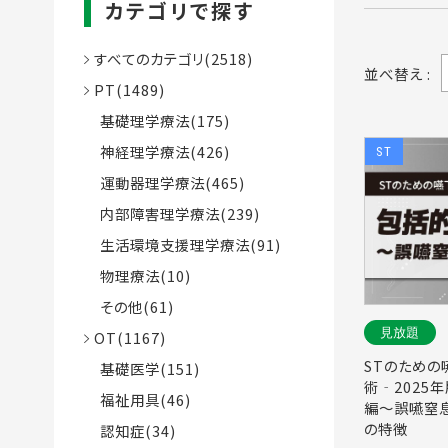
カテゴリで探す
すべてのカテゴリ(2518)
並べ替え :
PT(1489)
基礎理学療法(175)
神経理学療法(426)
ST
運動器理学療法(465)
内部障害理学療法(239)
生活環境支援理学療法(91)
物理療法(10)
その他(61)
見放題
OT(1167)
STのため
基礎医学(151)
術‐2025
福祉用具(46)
編～誤嚥窒息
の特徴
認知症(34)