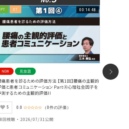
PT
OT
00:14:48
ST
NEW
見放題
NEW
腰痛患者を診るための評価方法 【第1回】腰痛の主観的
神経心理
評価と患者コミュニケーション Part④心理社会因子を
ハビリテ
予測するための主観的評価II
10
5
0.0
☆☆☆☆☆
（0件の評価）
126回視聴
38回視聴 ・ 2026/07/31公開