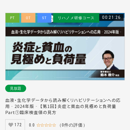
00:21:26
PT
OT
ST
リハノメ研修コース
見放題
血液・生化学データから読み解くリハビリテーションへの応
用‐2024年版‐ 【第1回】炎症と貧血の見極めと負荷量
Part①臨床検査値の見方
0.0
☆☆☆☆☆
（0件の評価）
172