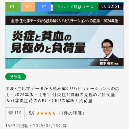
00:33:51
PT
OT
ST
リハノメ研修コース
見放題
血液・生化学データから読み解くリハビリテーションへの応
用‐2024年版‐ 【第1回】炎症と貧血の見極めと負荷量
Part②炎症時のWBCとCRPの解釈と負荷量
5.0
★★★★★
（1件の評価）
110
1563回視聴 ・ 2025/05/16公開