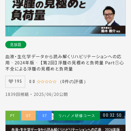
見放題
血液・生化学データから読み解くリハビリテーションへの応
用‐2024年版‐ 【第2回】浮腫の見極めと負荷量 Part①心
不全による浮腫の見極めと負荷量
0.0
☆☆☆☆☆
（0件の評価）
195
1839回視聴 ・ 2025/06/20公開
00:32:50
PT
OT
ST
リハノメ研修コース