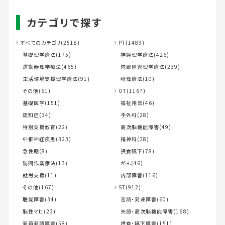
カテゴリで探す
すべてのカテゴリ(2518)
PT(1489)
基礎理学療法(175)
神経理学療法(426)
運動器理学療法(465)
内部障害理学療法(239)
生活環境支援理学療法(91)
物理療法(10)
その他(61)
OT(1167)
基礎医学(151)
福祉用具(46)
認知症(34)
手外科(28)
特別支援教育(22)
高次脳機能障害(49)
中枢神経疾患(323)
精神科(28)
急性期(8)
摂食嚥下(78)
訪問作業療法(13)
がん(46)
就労支援(11)
内部障害(116)
その他(167)
ST(912)
聴覚障害(34)
言語・発達障害(60)
脳性マヒ(23)
失語・高次脳機能障害(168)
発声発語障害(58)
摂食・嚥下障害(151)