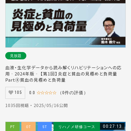
見放題
血液・生化学データから読み解くリハビリテーションへの応
用‐2024年版‐ 【第1回】炎症と貧血の見極めと負荷量
Part④貧血の見極めと負荷量
0.0
☆☆☆☆☆
（0件の評価）
105
1035回視聴 ・ 2025/05/16公開
00:27:13
PT
OT
ST
リハノメ研修コース