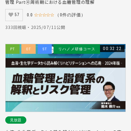
管理 Part④周術期における血糖管理の理解
0.0
☆☆☆☆☆
（0件の評価）
57
333回視聴 ・ 2025/07/11公開
00:32:22
PT
OT
ST
リハノメ研修コース
見放題