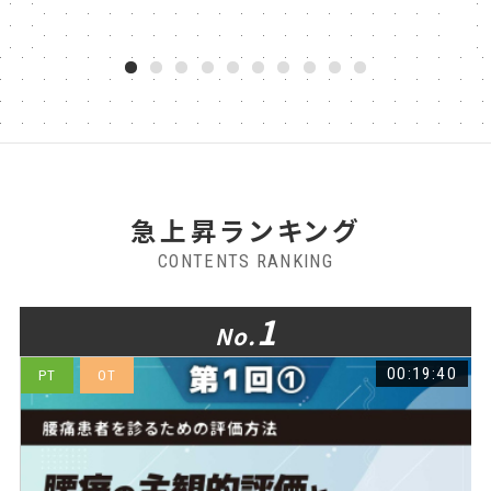
69回
1
2
3
4
5
6
7
8
9
10
急上昇ランキング
CONTENTS RANKING
1
No.
8
00:19:40
PT
OT