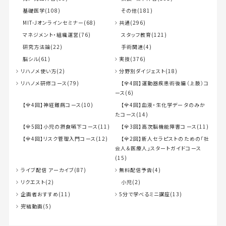
基礎医学(108)
その他(181)
MIT-Jオンラインセミナー(68)
共通(296)
マネジメント・組織運営(76)
スタッフ教育(121)
研究方法論(22)
手術関連(4)
脳シル(61)
実技(376)
リハノメ使い方(2)
分野別ダイジェスト(18)
リハノメ研修コース(79)
【全4回】運動器疾患術後編（上肢）コ
ース(6)
【全4回】神経難病コース(10)
【全4回】血液・生化学データのみか
たコース(14)
【全5回】小児の摂食嚥下コース(11)
【全3回】高次脳機能障害コース(11)
【全4回】リスク管理入門コース(12)
【全2回】新人セラピストのための「社
会人＆医療人」スタートガイドコース
(15)
ライブ配信 アーカイブ(87)
無料配信予告(4)
リクエスト(2)
小児(2)
企画者おすすめ(11)
5分で学べるミニ講座(13)
完結動画(5)