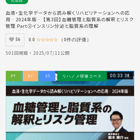
見放題
血液・生化学データから読み解くリハビリテーションへの応
用‐2024年版‐ 【第3回】血糖管理と脂質系の解釈とリスク
管理 Part②インスリン分泌と脂質系の理解
0.0
☆☆☆☆☆
（0件の評価）
56
501回視聴 ・ 2025/07/11公開
00:33:38
PT
OT
ST
リハノメ研修コース