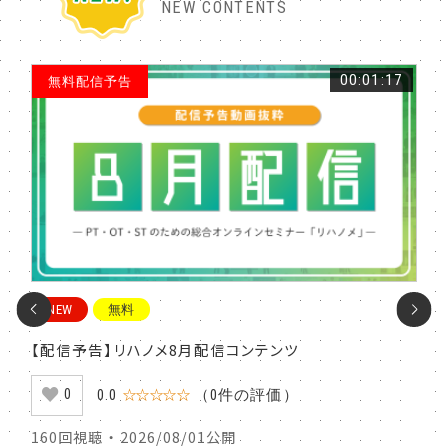
NEW CONTENTS
:07
00:01:17
無料配信予告
P
NEW
無料
N
の実
【配信予告】リハノメ8月配信コンテンツ
腰痛
評価
ため
0.0
☆☆☆☆☆
（0件の評価）
0
160回視聴 ・ 2026/08/01公開