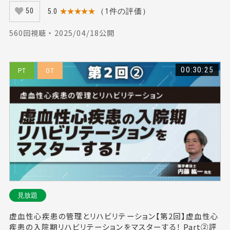
5.0
★★★★★
（1件の評価）
50
560回視聴 ・ 2025/04/18公開
00:30:25
PT
OT
見放題
虚血性心疾患の管理とリハビリテーション【第2回】虚血性心
疾患の入院期リハビリテーションをマスターする！ Part②評