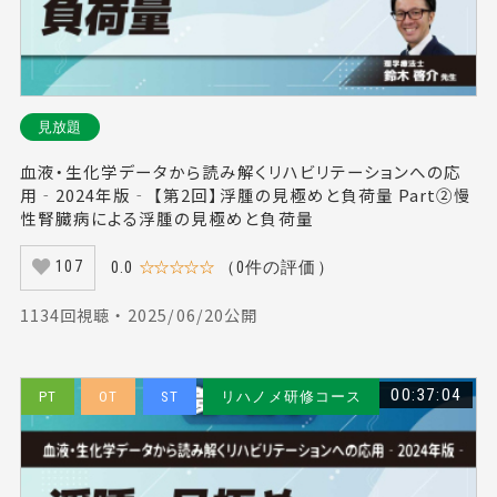
見放題
血液・生化学データから読み解くリハビリテーションへの応
用‐2024年版‐ 【第2回】浮腫の見極めと負荷量 Part②慢
性腎臓病による浮腫の見極めと負荷量
0.0
☆☆☆☆☆
（0件の評価）
107
1134回視聴 ・ 2025/06/20公開
00:37:04
PT
OT
ST
リハノメ研修コース