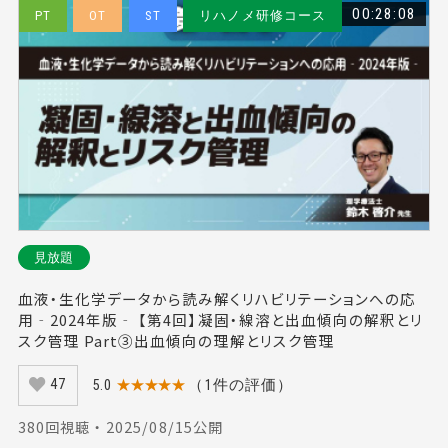
00:28:08
PT
OT
ST
リハノメ研修コース
見放題
血液・生化学データから読み解くリハビリテーションへの応
用‐2024年版‐ 【第4回】凝固・線溶と出血傾向の解釈とリ
スク管理 Part③出血傾向の理解とリスク管理
5.0
★★★★★
（1件の評価）
47
380回視聴 ・ 2025/08/15公開