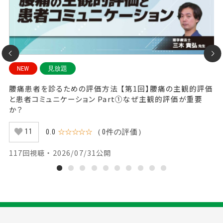
NEW
見放題
-
腰痛患者を診るための評価方法 【第1回】腰痛の主観的評価
腰
と患者コミュニケーション Part①なぜ主観的評価が重要
と
か？
た
0.0
☆☆☆☆☆
（0件の評価）
11
117回視聴 ・ 2026/07/31公開
4
1
2
3
4
5
6
7
8
9
10