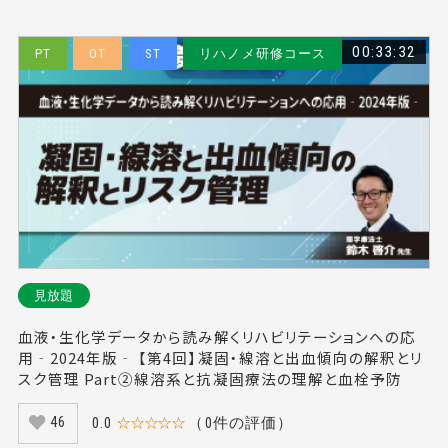
00:33:32
PT
OT
ST
リハノメ研修コース
見放題
血液・生化学データから読み解くリハビリテーションへの応
用‐2024年版‐ 【第4回】凝固・線溶と出血傾向の解釈とリ
スク管理 Part②線溶系と抗凝固療法の理解と血栓予防
0.0
☆☆☆☆☆
（0件の評価）
46